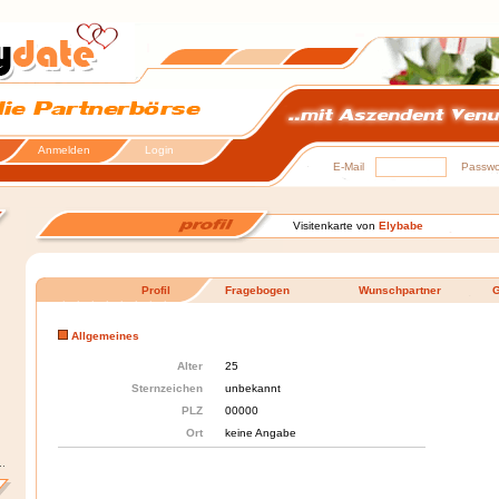
Anmelden
Login
E-Mail
Passwo
Visitenkarte von
Elybabe
Profil
Fragebogen
Wunschpartner
G
Allgemeines
Alter
25
Sternzeichen
unbekannt
PLZ
00000
Ort
keine Angabe