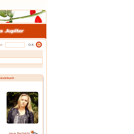
rt
ästebuch
neue Nachricht