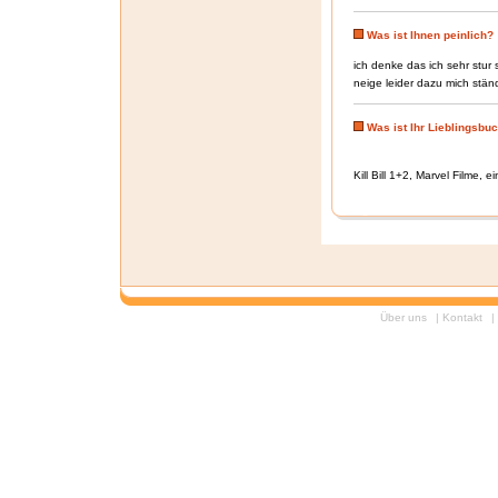
Was ist Ihnen peinlich?
ich denke das ich sehr stur
neige leider dazu mich ständ
Was ist Ihr Lieblingsbuc
Kill Bill 1+2, Marvel Filme, e
Über uns
|
Kontakt
|