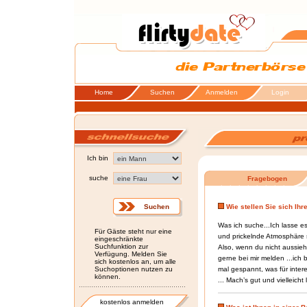
Home
Suchen
Anmelden
Login
Ich bin
suche
Fragebogen
Wie stellen Sie sich Ih
Was ich suche...Ich lasse e
Für Gäste steht nur eine
und prickelnde Atmosphäre so
eingeschränkte
Suchfunktion zur
Also, wenn du nicht aussiehs
Verfügung. Melden Sie
gerne bei mir melden ...ich b
sich kostenlos an, um alle
Suchoptionen nutzen zu
mal gespannt, was für inter
können.
... Mach’s gut und vielleicht
kostenlos anmelden