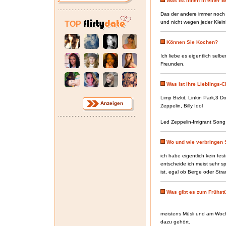
Was ist Ihnen in einer 
Das der andere immer noch 
und nicht wegen jeder Kleini
TOP
Können Sie Kochen?
Ich liebe es eigentlich selb
Freunden.
Was ist Ihre Lieblings-
Limp Bizkit, Linkin Park,3 
Anzeigen
Zeppelin, Billy Idol
Led Zeppelin-Imigrant Song
Wo und wie verbringen S
ich habe eigentlich kein fes
entscheide ich meist sehr 
ist, egal ob Berge oder Stra
Was gibt es zum Frühstü
meistens Müsli und am Woc
dazu gehört.