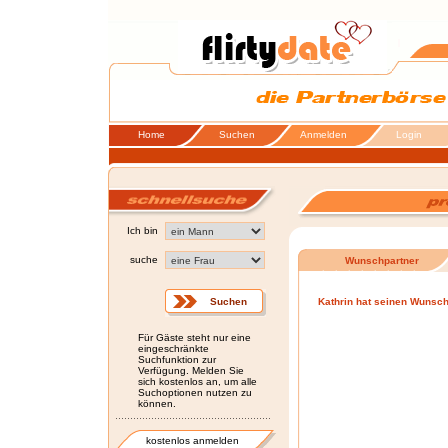
Home
Suchen
Anmelden
Login
Ich bin
suche
Wunschpartner
Kathrin hat seinen Wunschp
Für Gäste steht nur eine
eingeschränkte
Suchfunktion zur
Verfügung. Melden Sie
sich kostenlos an, um alle
Suchoptionen nutzen zu
können.
kostenlos anmelden